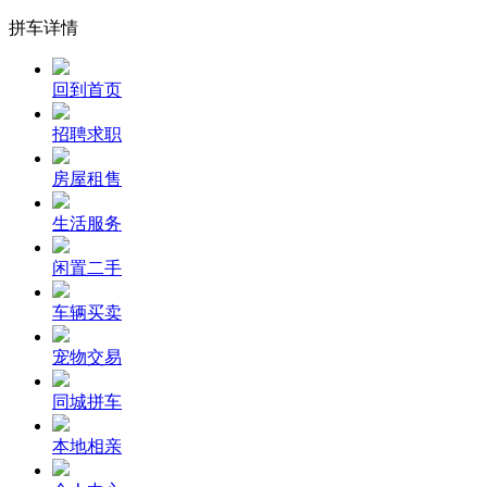
拼车详情
回到首页
招聘求职
房屋租售
生活服务
闲置二手
车辆买卖
宠物交易
同城拼车
本地相亲