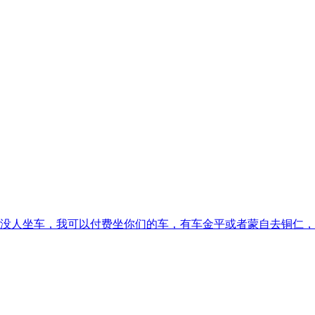
没人坐车，我可以付费坐你们的车，有车金平或者蒙自去铜仁，