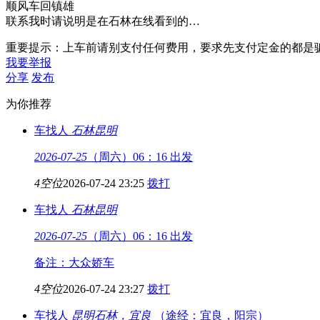
顺风车回镇雄
联系我时请说明是在石林在线看到的…
重要提示：上车前请别支付任何费用，要求先支付定金的都是
我要举报
分享
发布
为你推荐
车找人
石林
昆明
2026-07-25
（周六）06：16 出发
4空位
2026-07-24 23:25
拨打
车找人
石林
昆明
2026-07-25
（周六）06：16 出发
备注：大众娇车
4空位
2026-07-24 23:27
拨打
车找人
昆明
石林，宜良
（途经：宜良，阳宗）